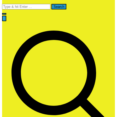
Search
for: