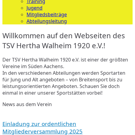
Training
Jugend
Mitgliedsbeiträge
Abteilungsleitung
Willkommen auf den Webseiten des
TSV Hertha Walheim 1920 e.V.!
Der TSV Hertha Walheim 1920 e.V. ist einer der größten
Vereine im Süden Aachens.
In den verschiedenen Abteilungen werden Sportarten
für Jung und Alt angeboten – von Breitensport bis zu
leistungsorientierten Angeboten. Schauen Sie doch
einmal in einer unserer Sportstätten vorbei!
News aus dem Verein
Einladung
zur
Einladung zur ordentlichen
ordentlichen
Mitgliederversammlung
Mitgliederversammlung 2025