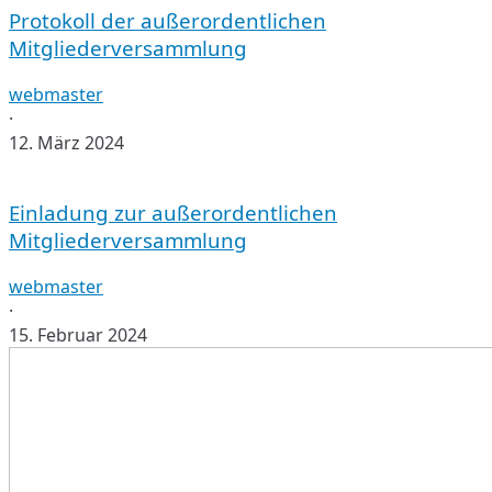
Protokoll der außerordentlichen
außerordentlichen
Mitgliederversammlung
Mitgliederversammlung
webmaster
·
12. März 2024
Einladung
zur
Einladung zur außerordentlichen
außerordentlichen
Mitgliederversammlung
Mitgliederversammlung
webmaster
·
15. Februar 2024
Die
“Walheimer
Fitness
Schmiede”
ist
fertiggestellt