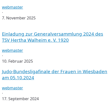
2025
webmaster
·
7. November 2025
Einladung
zur
Einladung zur Generalversammlung 2024 des
Generalversammlung
2024
TSV Hertha Walheim e. V. 1920
des
TSV
webmaster
Hertha
·
Walheim
10. Februar 2025
e.
Judo-
Judo-Bundesligafinale der Frauen in Wiesbaden
V.
Bundesligafinale
1920
am 05.10.2024
der
Frauen
webmaster
in
·
Wiesbaden
17. September 2024
am
Protokoll
05.10.2024
der