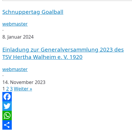
Schnuppertag Goalball
webmaster
·
8. Januar 2024
Einladung
Einladung zur Generalversammlung 2023 des
zur
TSV Hertha Walheim e. V. 1920
Generalversammlung
2023
webmaster
des
·
TSV
14. November 2023
Hertha
1
2
3
Weiter »
Walheim
e.
Facebook
V.
1920
Twitter
WhatsApp