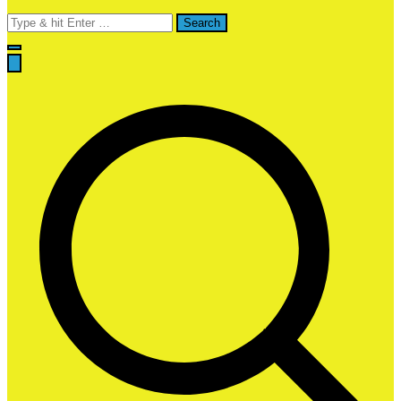
Search
for: