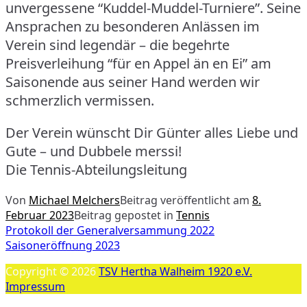
unvergessene “Kuddel-Muddel-Turniere”. Seine
Ansprachen zu besonderen Anlässen im
Verein sind legendär – die begehrte
Preisverleihung “für en Appel än en Ei” am
Saisonende aus seiner Hand werden wir
schmerzlich vermissen.
Der Verein wünscht Dir Günter alles Liebe und
Gute – und Dubbele merssi!
Die Tennis-Abteilungsleitung
Von
Michael Melchers
Beitrag veröffentlicht am
8.
Februar 2023
Beitrag gepostet in
Tennis
Beitragsnavigation
Protokoll der Generalversammung 2022
Saisoneröffnung 2023
Copyright © 2026
TSV Hertha Walheim 1920 e.V.
Impressum